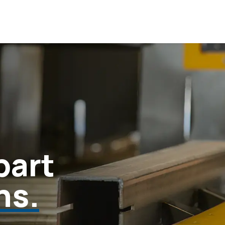
part
ns.