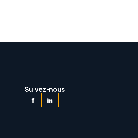
Leaflet
|
©
OpenStreetMap
contributors
Suivez-nous