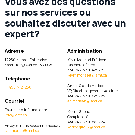
Vous avez des questions
sur nos services ou
souhaitez discuter avec un
expert?
Adresse
Administration
12250, rue de l’Entreprise,
Kévin Morisset Président,
Sorel-Tracy, Québec J3R 0C8
Directeur général
450 742-2301 ext. 221
kevin.morisset@lamt.ca
Téléphone
Annie-Claude Morisset
+1 450 742-2301
VP, Directrice générale Adjointe
450 742-2301 ext. 222
Courriel
ac.morisset@lamt.ca
Pour plus d’informations :
Karine Giroux
info@lamt.ca
Comptabilité
450 742-2301 ext. 224
Envoyez-nous vos commandes à :
karine.giroux@lamt.ca
commande@lamt.ca