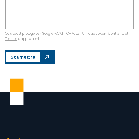
Ce site est protégé par Google reCAPTCHA. La
Politique de confidentialité
et
Termes
s’appliquent.
Soumettre