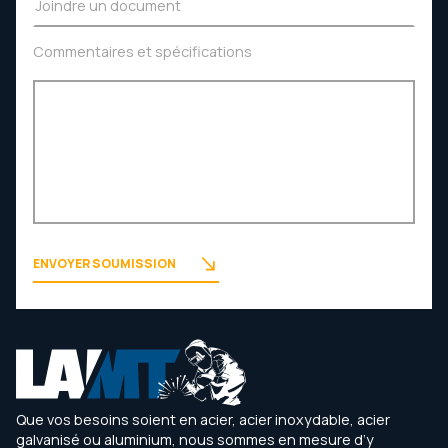
Joindre un document
Commentaires et spécifications
ENVOYER SOUMISSION
Leaflet
|
©
OpenStreetMap
contributors
+
−
Que vos besoins soient en acier, acier inoxydable, acier
galvanisé ou aluminium, nous sommes en mesure d’y