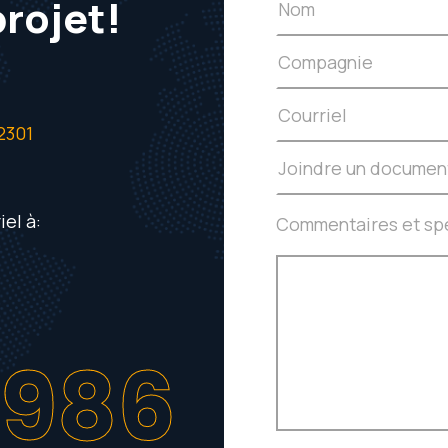
projet!
2301
Joindre un documen
el à:
Commentaires et spé
1986