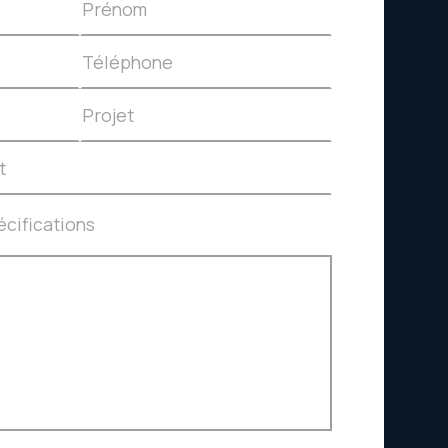
t
cifications